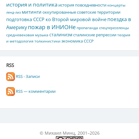
история и политика
история повседневности
концерты
митинги
оккупированные советские территории
ленд-лиз
поездка в
подготовка СССР ко Второй мировой войне
пожар в ИНИОНе
Америку
пропаганда
спецпереселенцы
сталинизм
сталинские репрессии
средневековая музыка
теория
экономика СССР
и методология толкинистики
RSS
RSS - Записи
RSS — комментарии
© Михаил Минц, 2001–2026