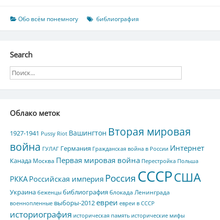
Обо всём понемногу
библиография
Search
Облако меток
Вторая мировая
Вашингтон
1927-1941
Pussy Riot
война
Интернет
Германия
ГУЛАГ
Гражданская война в России
Первая мировая война
Канада
Москва
Перестройка
Польша
СССР
США
Россия
РККА
Российская империя
Украина
библиография
блокада Ленинграда
беженцы
евреи
выборы-2012
военнопленные
евреи в СССР
историография
историческая память
исторические мифы