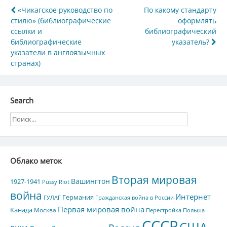
Навигация
«Чикагское руководство по
По какому стандарту
стилю» (библиографические
оформлять
по
ссылки и
библиографический
записям
библиографические
указатель?
указатели в англоязычных
странах)
Search
Облако меток
Вторая мировая
Вашингтон
1927-1941
Pussy Riot
война
Интернет
Германия
ГУЛАГ
Гражданская война в России
Первая мировая война
Канада
Москва
Перестройка
Польша
СССР
США