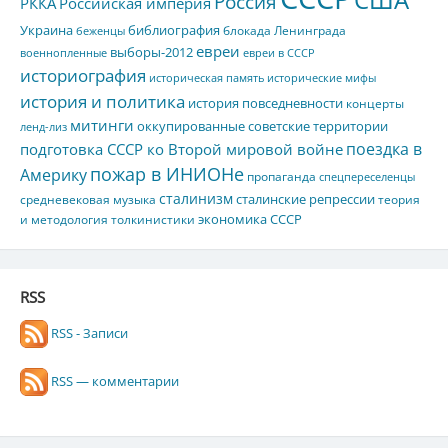
Россия
РККА
Российская империя
Украина
библиография
блокада Ленинграда
беженцы
евреи
выборы-2012
военнопленные
евреи в СССР
историография
историческая память
исторические мифы
история и политика
история повседневности
концерты
митинги
оккупированные советские территории
ленд-лиз
поездка в
подготовка СССР ко Второй мировой войне
пожар в ИНИОНе
Америку
пропаганда
спецпереселенцы
сталинизм
сталинские репрессии
средневековая музыка
теория
экономика СССР
и методология толкинистики
RSS
RSS - Записи
RSS — комментарии