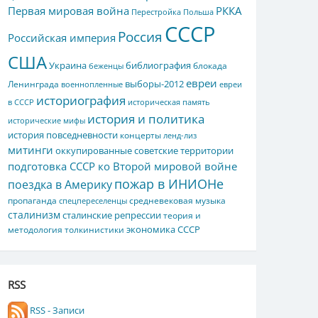
Первая мировая война
РККА
Перестройка
Польша
СССР
Россия
Российская империя
США
Украина
библиография
блокада
беженцы
евреи
выборы-2012
Ленинграда
военнопленные
евреи
историография
в СССР
историческая память
история и политика
исторические мифы
история повседневности
концерты
ленд-лиз
митинги
оккупированные советские территории
подготовка СССР ко Второй мировой войне
пожар в ИНИОНе
поездка в Америку
пропаганда
средневековая музыка
спецпереселенцы
сталинизм
сталинские репрессии
теория и
экономика СССР
методология толкинистики
RSS
RSS - Записи