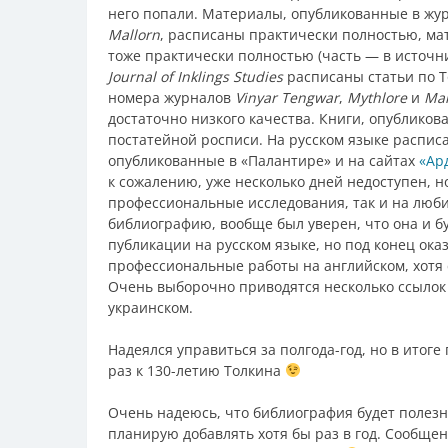
него попали. Материалы, опубликованные в жу
Mallorn
, расписаны практически полностью, м
тоже практически полностью (часть — в источни
Journal of Inklings Studies
расписаны статьи по Т
номера журналов
Vinyar Tengwar
,
Mythlore
и
Mal
достаточно низкого качества. Книги, опублико
постатейной росписи. На русском языке распис
опубликованные в «Палантире» и на сайтах
«Ар
к сожалению, уже несколько дней недоступен, но
профессиональные исследования, так и на люби
библиографию, вообще был уверен, что она и б
публикации на русском языке, но под конец ока
профессиональные работы на английском, хотя 
Очень выборочно приводятся несколько ссылок 
украинском.
Надеялся управиться за полгода-год, но в итоге
раз к 130-летию Толкина
Очень надеюсь, что библиография будет поле
планирую добавлять хотя бы раз в год. Сообще