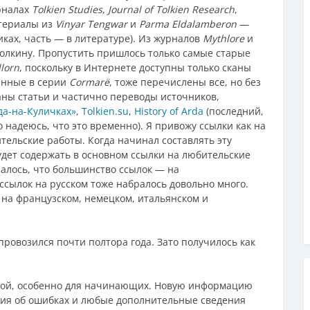
рналах
Tolkien Studies
,
Journal of Tolkien Research
,
атериалы из
Vinyar Tengwar
и
Parma Eldalamberon
—
ках, часть — в литературе). Из журналов
Mythlore
и
олкину. Пропустить пришлось только самые старые
lorn
, поскольку в Интернете доступны только сканы
ванные в серии
Cormarë
, тоже перечислены все, но без
аны статьи и частично переводы источников,
да-на-Куличках»
,
Tolkien.su
,
History of Arda
(последний,
 надеюсь, что это временно). Я привожу ссылки как на
тельские работы. Когда начинал составлять эту
удет содержать в основном ссылки на любительские
залось, что большинство ссылок — на
ссылок на русском тоже набралось довольно много.
на французском, немецком, итальянском и
 провозился почти полтора года. Зато получилось как
зной, особенно для начинающих. Новую информацию
ния об ошибках и любые дополнительные сведения