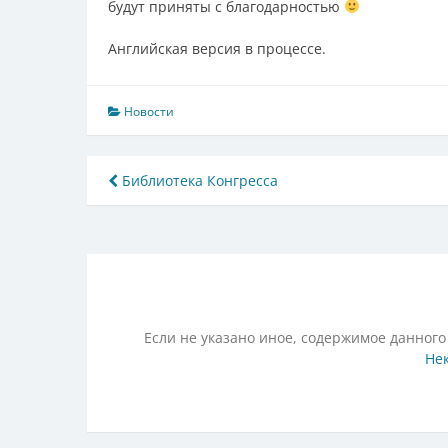
будут приняты с благодарностью
Английская версия в процессе.
Новости
Навигация
Библиотека Конгресса
по
записям
Если не указано иное, содержимое данного
Нек