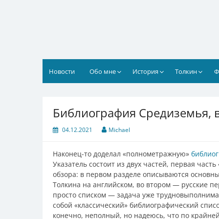
Перейти
к
содержимому
Новости
Обо мне
История
Толкин
Ф
Библиография Средиземья, 
04.12.2021
Michael
Наконец-то доделал «полнометражную»
библиог
Указатель состоит из двух частей, первая част
обзора: в первом разделе описываются основн
Толкина на английском, во втором — русские п
просто списком — задача уже трудновыполнимая
собой «классический» библиографический список
конечно, неполный, но надеюсь, что по крайне