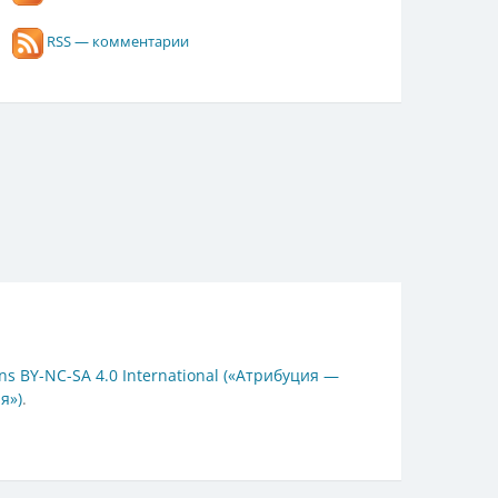
RSS — комментарии
s BY-NC-SA 4.0 International («Атрибуция —
я»)
.