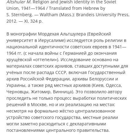
Altshuler M
. Religion and Jewish identity in the Soviet
Union, 1941—1964 / Translated from Hebrew by
S. Sternberg. — Waltham (Mass.): Brandeis University Press,
2012. — XI, 324 p.
В монографии Мордехая Альтшулера (Еврейский
университет в Иерусалиме) исследуется роль религии в
национальной идентичности советских евреев в 1941—
1964 гг. (с начала войны с Германией до окончания
хрущёвской «оттепели»). Исследование основано на
материалах советских архивов, ставших доступными для
учёных после распада СССР, включая Государственный
архив Российской Федерации, архивы Белоруссии и
Украины, а также ряд местных архивов (Киев, Одесса,
Черновцы, Житомир, Винница). Это позволило автору
проследить не только процесс выработки политических
решений в Москве, но и их реализацию на местах:
несмотря на формально жёстко централизованное
устройство советского государства, местные реалии
могли заметно расходиться с декларативными
постановлениями центрального правительства.