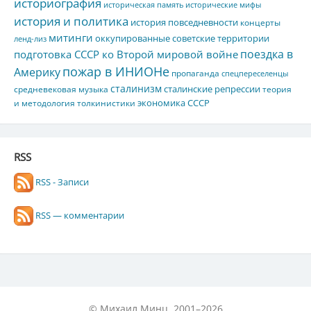
историография
историческая память
исторические мифы
история и политика
история повседневности
концерты
митинги
оккупированные советские территории
ленд-лиз
поездка в
подготовка СССР ко Второй мировой войне
пожар в ИНИОНе
Америку
пропаганда
спецпереселенцы
сталинизм
сталинские репрессии
средневековая музыка
теория
экономика СССР
и методология толкинистики
RSS
RSS - Записи
RSS — комментарии
© Михаил Минц, 2001–2026