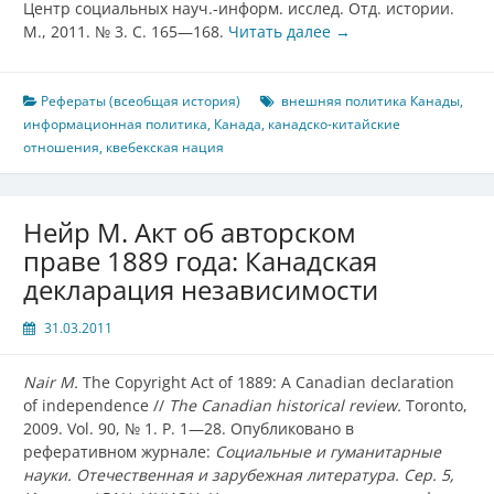
Центр социальных науч.-информ. исслед. Отд. истории.
М., 2011. № 3. С. 165—168.
Читать далее
→
Рефераты (всеобщая история)
внешняя политика Канады
,
информационная политика
,
Канада
,
канадско-китайские
отношения
,
квебекская нация
Нейр М. Акт об авторском
праве 1889 года: Канадская
декларация независимости
31.03.2011
Nair M.
The Copyright Act of 1889: A Canadian declaration
of independence //
The Canadian historical review.
Toronto,
2009. Vol. 90, № 1. P. 1—28. Опубликовано в
реферативном журнале:
Социальные и гуманитарные
науки. Отечественная и зарубежная литература. Сер. 5,