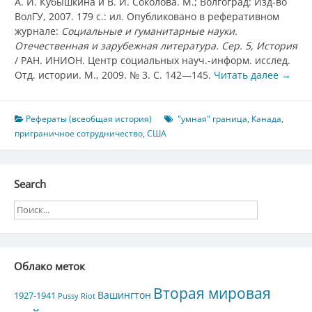
А. И. Кубышкина и В. И. Соколова. М.; Волгоград: Изд-во
ВолГУ, 2007. 179 с.: ил. Опубликовано в реферативном
журнале:
Социальные и гуманитарные науки.
Отечественная и зарубежная литература. Сер. 5, История
/ РАН. ИНИОН. Центр социальных науч.-информ. исслед.
Отд. истории. М., 2009. № 3. С. 142—145.
Читать далее
→
Рефераты (всеобщая история)
"умная" граница
,
Канада
,
приграничное сотрудничество
,
США
Search
Облако меток
Вторая мировая
Вашингтон
1927-1941
Pussy Riot