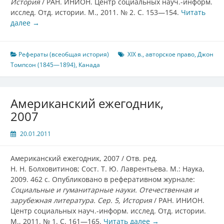
История
/ РАН. ИНИОН. Центр социальных науч.-информ.
исслед. Отд. истории. М., 2011. № 2. С. 153—154.
Читать
далее
→
Рефераты (всеобщая история)
XIX в.
,
авторское право
,
Джон
Томпсон (1845—1894)
,
Канада
Американский ежегодник,
2007
20.01.2011
Американский ежегодник, 2007 / Отв. ред.
Н. Н. Болховитинов; Сост. Т. Ю. Лаврентьева. М.: Наука,
2009. 462 с. Опубликовано в реферативном журнале:
Социальные и гуманитарные науки. Отечественная и
зарубежная литература. Сер. 5, История
/ РАН. ИНИОН.
Центр социальных науч.-информ. исслед. Отд. истории.
М., 2011. № 1. С. 161—165.
Читать далее
→