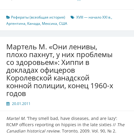
Рефераты (всеобщая история)
XVIII — начало XXI в.
,
Аргентина
,
Канада
,
Мексика
,
США
Мартель М. «Они ленивы,
плохо пахнут, у них проблемы
со здоровьем»: Хиппи в
докладах офицеров
Королевской канадской
конной полиции, конец 1960-х
годов
20.01.2011
Martel M.
‘They smell bad, have diseases, and are lazy’:
RCMP officers reporting on hippies in the late sixties //
The
Canadian historical review
. Toronto, 2009. Vol. 90, № 2.