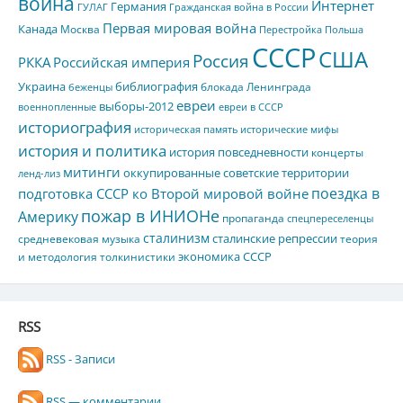
война
Интернет
Германия
ГУЛАГ
Гражданская война в России
Первая мировая война
Канада
Москва
Перестройка
Польша
СССР
США
Россия
РККА
Российская империя
Украина
библиография
блокада Ленинграда
беженцы
евреи
выборы-2012
военнопленные
евреи в СССР
историография
историческая память
исторические мифы
история и политика
история повседневности
концерты
митинги
оккупированные советские территории
ленд-лиз
поездка в
подготовка СССР ко Второй мировой войне
пожар в ИНИОНе
Америку
пропаганда
спецпереселенцы
сталинизм
сталинские репрессии
средневековая музыка
теория
экономика СССР
и методология толкинистики
RSS
RSS - Записи
RSS — комментарии