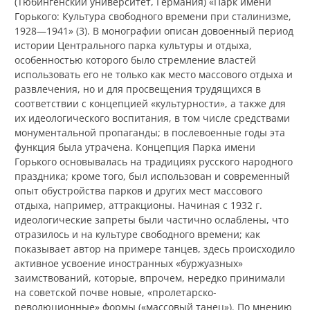
(Тюбингенский университет, Германия) «Парк имени
Горького: Культура свободного времени при сталинизме,
1928—1941» (3). В монографии описан довоенный период
истории Центрального парка культуры и отдыха,
особенностью которого было стремление властей
использовать его не только как место массового отдыха и
развлечения, но и для просвещения трудящихся в
соответствии с концепцией «культурности», а также для
их идеологического воспитания, в том числе средствами
монументальной пропаганды; в послевоенные годы эта
функция была утрачена. Концепция Парка имени
Горького основывалась на традициях русского народного
праздника; кроме того, был использован и современный
опыт обустройства парков и других мест массового
отдыха, например, аттракционы. Начиная с 1932 г.
идеологические запреты были частично ослаблены, что
отразилось и на культуре свободного времени; как
показывает автор на примере танцев, здесь происходило
активное усвоение иностранных «буржуазных»
заимствований, которые, впрочем, нередко принимали
на советской почве новые, «пролетарско-
революционные» формы («массовый танец»). По мнению