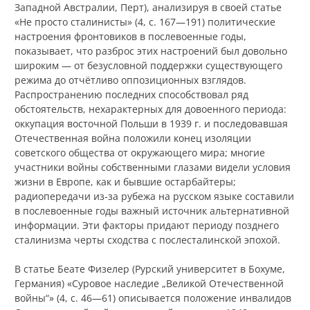
Западной Австралии, Перт), анализируя в своей статье
«Не просто сталинисты» (4, с. 167—191) политические
настроения фронтовиков в послевоенные годы,
показывает, что разброс этих настроений был довольно
широким — от безусловной поддержки существующего
режима до отчётливо оппозиционных взглядов.
Распространению последних способствовал ряд
обстоятельств, нехарактерных для довоенного периода:
оккупация восточной Польши в 1939 г. и последовавшая
Отечественная война положили конец изоляции
советского общества от окружающего мира; многие
участники войны собственными глазами видели условия
жизни в Европе, как и бывшие остарбайтеры;
радиопередачи из-за рубежа на русском языке составили
в послевоенные годы важный источник альтернативной
информации. Эти факторы придают периоду позднего
сталинизма черты сходства с послесталинской эпохой.
В статье Беате Физелер (Рурский университет в Бохуме,
Германия) «Суровое наследие „Великой Отечественной
войны“» (4, с. 46—61) описывается положение инвалидов