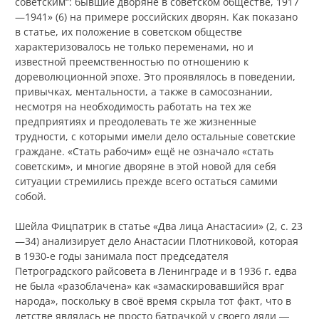
советским“: бывшие дворяне в советском обществе, 1917
—1941» (6) на примере российских дворян. Как показано
в статье, их положение в советском обществе
характеризовалось не только переменами, но и
известной преемственностью по отношению к
дореволюционной эпохе. Это проявлялось в поведении,
привычках, ментальности, а также в самосознании,
несмотря на необходимость работать на тех же
предприятиях и преодолевать те же жизненные
трудности, с которыми имели дело остальные советские
граждане. «Стать рабочим» ещё не означало «стать
советским», и многие дворяне в этой новой для себя
ситуации стремились прежде всего остаться самими
собой.
Шейла Фицпатрик в статье «Два лица Анастасии» (2, с. 23
—34) анализирует дело Анастасии Плотниковой, которая
в 1930-е годы занимала пост председателя
Петроградского райсовета в Ленинграде и в 1936 г. едва
не была «разоблачена» как «замаскировавшийся враг
народа», поскольку в своё время скрыла тот факт, что в
детстве являлась не просто батрачкой у своего дяди ―