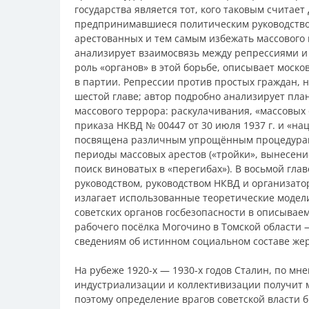
государства является тот, кого таковым считает
предпринимавшиеся политическим руководство
арестованных и тем самым избежать массового 
анализирует взаимосвязь между репрессиями и
роль «органов» в этой борьбе, описывает моско
в партии. Репрессии против простых граждан, 
шестой главе; автор подробно анализирует пл
массового террора: раскулачивания, «массовых
приказа НКВД № 00447 от 30 июля 1937 г. и «н
посвящена различным упрощённым процедурам,
периоды массовых арестов («тройки», вынесен
поиск виноватых в «перегибах»). В восьмой гл
руководством, руководством НКВД и организато
излагает использованные теоретические модел
советских органов госбезопасности в описыва
рабочего посёлка Могочино в Томской области
сведениям об истинном социальном составе жер
На рубеже 1920-х — 1930-х годов Сталин, по мн
индустриализации и коллективизации получит м
поэтому определение врагов советской власти 