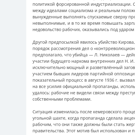
политикой форсированной индустриализации. С
между идеалами социализма и реальным полож
вынужденные выполнять спускаемые сверху пр
невыполнимые, и в то же время повышать зарпл
недовольство рабочих, оказывались под ударом 
Другой предпосылкой явилось убийство Кирова,
порядок рассмотрения дел о «контрреволюцион
предполагало, что убийца — Л. Николаев — дейст
участии будущего наркома внутренних дел Н. И.
исключительно мощный и разветвлённый загово
участием бывших лидеров партийной оппозици
показательный процесс в августе 1936 г. вызва
на все усилия официальной пропаганды, исполь
удалось: рабочие не видели связи между прес
собственными проблемами.
Ситуация изменилась после кемеровского процес
угольной шахте, когда пропаганда сделала акце
рабочим, что они также должны были стать жер
правительства. Этот мотив был использован и п