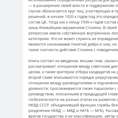
— в расширении своей власти и поддержании л
случае обозначается круг лиц, участвующих в 
решений; в начале 1920-х годов под это опреде
состав ЦК, тогда как к концу 1930-х годов сост
лишь ближайшим окружением Сталина. В своей р
репрессии имели собственную внутреннюю логи
категориях. Это не может служить их оправдан
являются синонимами понятий добра и зла), но
также соотнести действия Сталина с поведением
Книга состоит из введения, восьми глав, заключ
рассматривает отношения между советским дик
целом, а также критерии отбора кандидатов на 
второй главе описываются порядок рекрутирова
отношения между руководителями и подчинённ
должности; прослеживаются также параллели с
руководством, описанными в предыдущей главе
госбезопасности на разных этапах их развития
НКВД СССР, объединивший функции службы безо
разделение НКВД — МВД и НКГБ — МГБ). Рассма
врагов государства и их классификацию, автор 