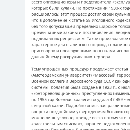
всего оппозиционеры и представители «эксплуа
которых были кулаки. На протяжении 1930-х го
расширялось; этот процесс достиг своей кульм
что в дополнение к статье 58 Уголовного коде
без того допускавшей предельно широкое толко
чрезвычайные законы и постановления, вводив
подлежавших репрессиям. Такое произвольное 
характерное для сталинского периода планиров
приговоров и последующими попытками испол
дальнейшему раскручиванию террора.
Тему упрощённых процедур продолжает статья 
(Амстердамский университет) «Массовый террор 
Военной коллегии Верховного суда СССР как од
системы. Коллегия была создана в 1923 г., с ию
«контрреволюционных» преступлениях (измена, 
по 1955 год Военная коллегия осудила 47 459 ч
смертной казни. Подробно описывая различные 
вопреки позднейшим утверждениям бывших сора
можно лишь условно, прежде всего потому что 
«расстрельным спискам», заранее подготовлен
составом Политбюро. В Архиве президента РФ с