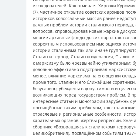
исследователей. Как отмечает Хироаки Куромия 
(7), частичное открытие советских архивов по
историков колоссальный массив ранее недосту
важных проблем истории сталинского периода, 
вопросов, спровоцировав новые жаркие дискусси
многие архивные фонды до сих пор остаются за
корректным использованием имеющихся источн
истории сталинизма так или иначе группируютс
Сталин и террор, Сталин и идеология, Сталин 
к марксизму было чрезвычайно утилитарным: б
довольно эффективно подстраивал марксистскую
менее, влияние марксизма на его оценки склад
Кроме того, Сталин и его ближайшие соратники
безусловно, убеждены в допустимости и целесо
возникающих перед государством проблем. В п
интересные статьи и монографии зарубежных уч
посвящённые таким проблемам, как сталинские 
отраслевые и региональные особенности, истор
карательных органов, жертвы репрессий. Знач
сборнике «Возвращаясь к сталинскому террору» (
Великобритания), посвящённом событиям 1937—1