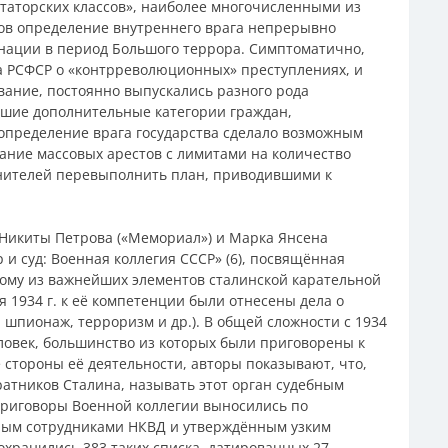
таторских классов», наиболее многочисленными из
дов определение внутреннего врага непрерывно
инации в период Большого террора. Симптоматично,
кса РСФСР о «контрреволюционных» преступлениях, и
вание, постоянно выпускались разного рода
шие дополнительные категории граждан,
определение врага государства сделало возможным
ание массовых арестов с лимитами на количество
нителей перевыполнить план, приводившими к
Никиты Петрова («Мемориал») и Марка Янсена
и суд: Военная коллегия СССР» (6), посвящённая
ному из важнейших элементов сталинской карательной
ля 1934 г. к её компетенции были отнесены дела о
шпионаж, терроризм и др.). В общей сложности с 1934
еловек, большинство из которых были приговорены к
стороны её деятельности, авторы показывают, что,
тников Сталина, называть этот орган судебным
приговоры Военной коллегии выносились по
ным сотрудниками НКВД и утверждённым узким
охранились 383 таких списка, датированных 27