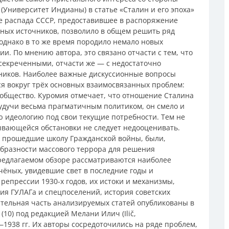
(Университет Индианы) в статье «Сталин и его эпоха»
сле распада СССР, предоставившее в распоряжение
пных источников, позволило в общем решить ряд
однако в то же время породило немало новых
и. По мнению автора, это связано отчасти с тем, что
секреченными, отчасти же — с недостаточно
иков. Наиболее важные дискуссионные вопросы
я вокруг трёх основных взаимосвязанных проблем:
и общество. Куромия отмечает, что отношение Сталина
удучи весьма прагматичным политиком, он смело и
 идеологию под свои текущие потребности. Тем не
ывающейся обстановки не следует недооценивать.
, прошедшие школу Гражданской войны, были,
образности массового террора для решения
редлагаемом обзоре рассматриваются наиболее
ёных, увидевшие свет в последние годы и
репрессии 1930-х годов, их истоки и механизмы,
ия ГУЛАГа и спецпоселений, история советских
ительная часть анализируемых статей опубликованы в
10) под редакцией Мелани Илич (Ilič,
938 гг. Их авторы сосредоточились на ряде проблем,