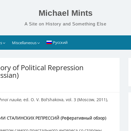
Michael Mints
A Site on History and Something Else
Русский
s
Miscellaneous
ory of Political Repression
ssian)
zhnoi nauke
, ed. O. V. Bol’shakova, vol. 3 (Moscow, 2011),
РИИ СТАЛИНСКИХ РЕПРЕССИЙ
(Реферативный обзор)
дметом самого пристального интереса со стороны