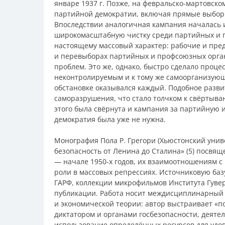
январе 1937 г. Позже, на февральско-мартовско
партийной демократии, включая прямые выборы 
Впоследствии аналогичная кампания началась и
широкомасштабную чистку среди партийных и 
настоящему массовый характер: рабочие и пре
и перевыборах партийных и профсоюзных орга
проблем. Это же, однако, быстро сделало проце
неконтролируемым и к тому же самоорганизующ
обстановке оказывался каждый. Подобное разви
саморазрушения, что стало толчком к свёртыва
этого была свёрнута и кампания за партийную 
демократия была уже не нужна.
Монография Пола Р. Грегори (Хьюстонский униве
безопасность от Ленина до Сталина» (5) посвящ
— начале 1950-х годов, их взаимоотношениям с 
роли в массовых репрессиях. Источниковую баз
ГАРФ, коллекции микрофильмов Института Гуве
публикации. Работа носит междисциплинарный 
и экономической теории: автор выстраивает «
диктатором и органами госбезопасности, деяте
использование определённых ресурсов для удо