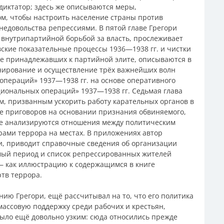
 диктатор; здесь же описываются меры,
м, чтобы настроить население страны против
недовольства репрессиями. В пятой главе Грегори
 внутрипартийной борьбой за власть, прослеживает
вские показательные процессы 1936—1938 гг. и чистки
не принадлежавших к партийной элите, описываются в
анирование и осуществление трёх важнейших волн
 операций» 1937—1938 гг. на основе оперативного
ациональных операций» 1937—1938 гг. Седьмая глава
 призванным ускорить работу карательных органов в
ие приговоров на основании признания обвиняемого,
аве анализируются отношения между политическим
рами террора на местах. В приложениях автор
и, приводит справочные сведения об организации
емый период и список репрессированных жителей
 — как иллюстрацию к содержащимся в книге
тв террора.
ению Грегори, ещё рассчитывал на то, что его политика
ассовую поддержку среди рабочих и крестьян,
было ещё довольно узким: сюда относились прежде