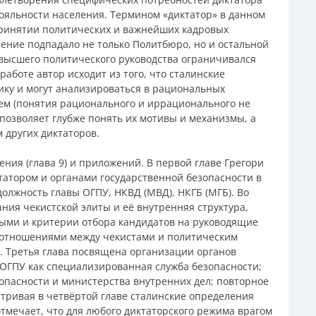
ояльности населения. Термином «диктатор» в данном
принятии политических и важнейших кадровых
ление подпадало не только Политбюро, но и остальной
ав высшего политического руководства ограничивался
аботе автор исходит из того, что сталинские
ку и могут анализироваться в рациональных
ием (понятия рационального и иррационального не
 позволяет глубже понять их мотивы и механизмы, а
 других диктаторов.
ения (глава 9) и приложений. В первой главе Грегори
татором и органами государственной безопасности в
должность главы ОГПУ, НКВД (МВД), НКГБ (МГБ). Во
ния чекистской элиты и её внутренняя структура,
ыми и критерии отбора кандидатов на руководящие
 отношениями между чекистами и политическим
. Третья глава посвящена организации органов
 (ОГПУ как специализированная служба безопасности;
пасности и министерства внутренних дел; повторное
тривая в четвёртой главе сталинские определения
отмечает, что для любого диктаторского режима врагом