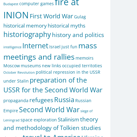
fire at
computer games
Budapest
INION
First World War
Gulag
historical memory
historical myths
historiography
history and politics
mass
Internet
Israel
just fun
intelligence
meetings and rallies
memoirs
Moscow
museums
new links
occupied territoties
political repression in the USSR
October Revolution
preparation of the
under Stalin
USSR for the Second World War
Russia
refugees
propaganda
Russian
Second World War
Empire
siege of
theory
Stalinism
space exploration
Leningrad
and methodology of Tolkien studies