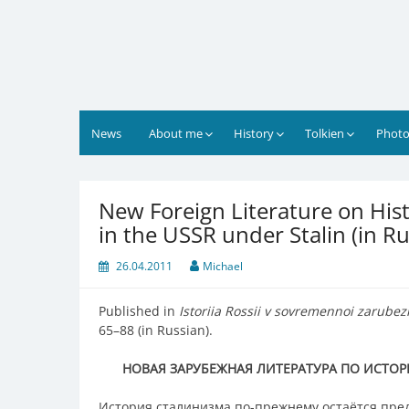
Skip
to
content
News
About me
History
Tolkien
Photo
New Foreign Literature on Hist
in the USSR under Stalin (in Ru
26.04.2011
Michael
Published in
Istoriia Rossii v sovremennoi zarube
65–88 (in Russian).
НОВАЯ ЗАРУБЕЖНАЯ ЛИТЕРАТУРА ПО ИСТО
История сталинизма по-прежнему остаётся пре