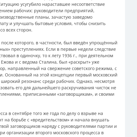
итуацию усугубило нараставшее несоответствие
ением рабочих: руководители предприятий,
оизводственные планы, зачастую заведомо
ату и улучшать бытовые условия, чтобы снизить
со всех сторон.
 после которого, в частности, был введён упрощённый
ных» преступлениях. Если в первые недели следствие
вовал в одиночку, то к лету 1936 г., при деятельном
 Ежова и с ведома Сталина, был «раскрыт» уже
р, направленный на свержение советского режима, с
и. Основанный на этой концепции первый московский
л широкий резонанс среди рабочих. Однако, несмотря
зовать его для дальнейшего раскручивания чисток не
туплениями, приписанными «заговорщикам», и своими
са в сентябре того же года по делу о взрыве на
нт на борьбе с «вредительством» и начала внушать
твой заговорщиков наряду с руководителями партии и
ри организации второго московского процесса в