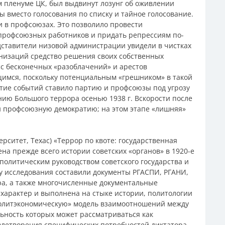
м пленуме ЦК, был выдвинут лозунг об оживлении
вместо голосования по списку и тайное голосование.
 в профсоюзах. Это позволило провести
профсоюзных работников и придать репрессиям по-
дставители низовой администрации увидели в чистках
низаций средство решения своих собственных
сс бесконечных «разоблачений» и арестов
имся, поскольку потенциальным «грешником» в такой
тие событий ставило партию и профсоюзы под угрозу
нию Большого террора осенью 1938 г. Вскорости после
и профсоюзную демократию; на этом этапе «лишняя»
рситет, Техас) «Террор по квоте: государственная
ена прежде всего истории советских «органов» в 1920-е
политическим руководством советского государства и
у исследования составили документы РГАСПИ, РГАНИ,
ра, а также многочисленные документальные
характер и выполнена на стыке истории, политологии
политэкономическую» модель взаимоотношений между
льность которых может рассматриваться как
влетворения специфических потребностей диктатора