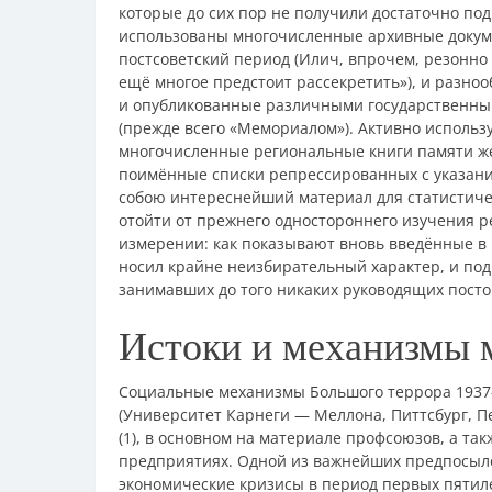
которые до сих пор не получили достаточно по
использованы многочисленные архивные докуме
постсоветский период (Илич, впрочем, резонно з
ещё многое предстоит рассекретить»), и разно
и опубликованные различными государственны
(прежде всего «Мемориалом»). Активно использ
многочисленные региональные книги памяти же
поимённые списки репрессированных с указани
собою интереснейший материал для статистиче
отойти от прежнего одностороннего изучения р
измерении: как показывают вновь введённые в 
носил крайне неизбирательный характер, и под
занимавших до того никаких руководящих посто
Истоки и механизмы 
Социальные механизмы Большого террора 1937—
(Университет Карнеги — Меллона, Питтсбург, П
(1), в основном на материале профсоюзов, а т
предприятиях. Одной из важнейших предпосыло
экономические кризисы в период первых пяти