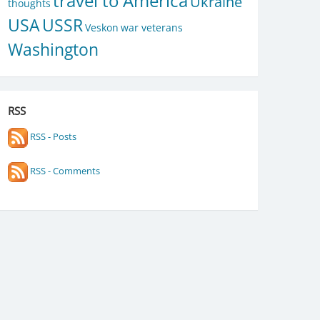
travel to America
Ukraine
thoughts
USA
USSR
Veskon
war veterans
Washington
RSS
RSS - Posts
RSS - Comments