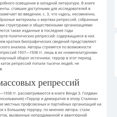
дробного освещения в западной литературе. В книге
нты, ставшие доступными для исследователей в
амечает во введении, с. 3, что «здесь, несомненно,
образные материалы о жертвах репрессий, собранные
ми структурами и общественными организациями
уются также изданные в последние годы
ртв политических репрессий: содержащиеся в них
ем кратких биографических сведений представляют
ского анализа. Авторы стремятся по возможности
епрессий 1937—1938 гг. лишь в их «номенклатурном»
научный оборот источники, террор в этот период
 каток репрессий попали тысячи людей, не
в.
массовых репрессий
1938 гг. рассматриваются в книге Венди З. Голдман
енсильвания) «Террор и демократия в эпоху Сталина»
акже местных профсоюзных и партийных организаций на
к к Большому террору, по мнению автора, стали
леток, вызванные непродуманной и авантюрной